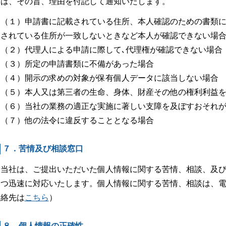
は、その旨、理由を付記して通知いたします。
（１）申請書に記載されている住所、本人確認のための書類
されている住所が一致しないときなど本人が確認できない場
（２）代理人による申請に際して､代理権が確認できない場合
（３）所定の申請書類に不備があった場合
（４）開示の求めの対象が保有個人データに該当しない場合
（５）本人又は第三者の生命、身体、財産その他の権利利益
（６）当社の業務の適正な実施に著しい支障を及ぼすおそれ
（７）他の法令に違反することとなる場合
７．苦情及び相談窓口
当社は、ご提出いただいた個人情報に関する苦情、相談、及
つ迅速に対応いたします。個人情報に関する苦情、相談は、
絡先は
こちら
）
８．個人情報の正確性