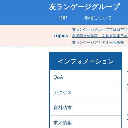
友ランゲージグループ
TOP
学校について
友ランゲージグループでは日本語
Topics
友国際文化学院 文科省認定日本
友ランゲージアカデミー大阪校 
インフォメーション
Q&A
アクセス
資料請求
求人情報