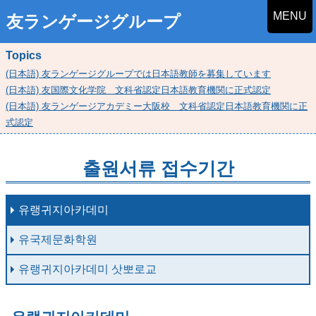
MENU
友ランゲージグループ
Topics
(日本語) 友ランゲージグループでは日本語教師を募集しています
(日本語) 友国際文化学院 文科省認定日本語教育機関に正式認定
(日本語) 友ランゲージアカデミー大阪校 文科省認定日本語教育機関に正
式認定
출원서류 접수기간
유랭귀지아카데미
유국제문화학원
유랭귀지아카데미 삿뽀로교