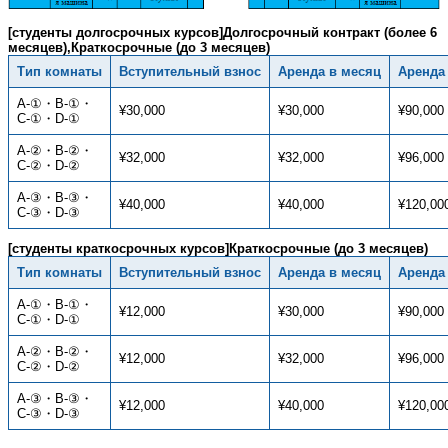
[студенты долгосрочных курсов]Долгосрочный контракт (более 6
месяцев),Краткосрочные (до 3 месяцев)
Тип комнаты
Вступительный взнос
Аренда в месяц
Аренда
A-①・B-①・
¥30,000
¥30,000
¥90,000
C-①・D-①
A-②・B-②・
¥32,000
¥32,000
¥96,000
C-②・D-②
A-③・B-③・
¥40,000
¥40,000
¥120,00
C-③・D-③
[студенты краткосрочных курсов]Краткосрочные (до 3 месяцев)
Тип комнаты
Вступительный взнос
Аренда в месяц
Аренда
A-①・B-①・
¥12,000
¥30,000
¥90,000
C-①・D-①
A-②・B-②・
¥12,000
¥32,000
¥96,000
C-②・D-②
A-③・B-③・
¥12,000
¥40,000
¥120,00
C-③・D-③