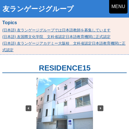
MENU
友ランゲージグループ
Topics
(日本語) 友ランゲージグループでは日本語教師を募集しています
(日本語) 友国際文化学院 文科省認定日本語教育機関に正式認定
(日本語) 友ランゲージアカデミー大阪校 文科省認定日本語教育機関に正
式認定
RESIDENCE15