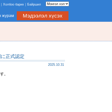
Холбоо барих
Байршил
Мэдээлэл хүсэх
н журам
関に正式認定
2025.10.31
す。