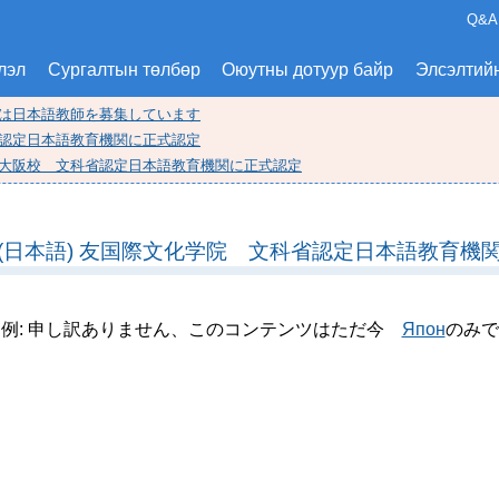
Q&A
лэл
Сургалтын төлбөр
Оюутны дотуур байр
Элсэлтий
では日本語教師を募集しています
省認定日本語教育機関に正式認定
ミー大阪校 文科省認定日本語教育機関に正式認定
(日本語) 友国際文化学院 文科省認定日本語教育機
例: 申し訳ありません、このコンテンツはただ今
Япон
のみで