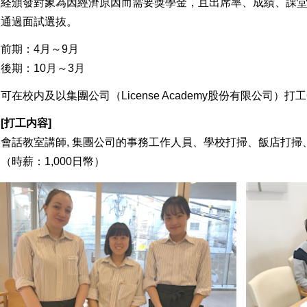
経頒發對象為因經濟原因而需要獎學金，且出席率、成績、課
通過面試選抜。
前期：4月～9月
後期：10月～3月
可在校内及以集團公司（License Academy股份有限公司）
[打工内容]
會話教室講師, 集團公司的事務工作人員、學校打掃、飯店打
（時薪：1,000日幣）