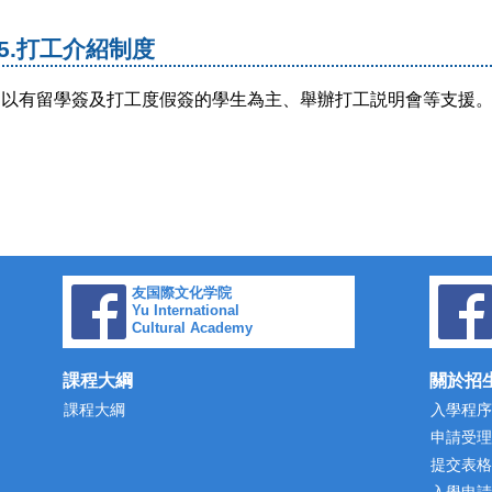
5.打工介紹制度
以有留學簽及打工度假簽的學生為主、舉辦打工説明會等支援
友国際文化学院
Yu International
Cultural Academy
課程大綱
關於招
課程大綱
入學程序
申請受理
提交表格