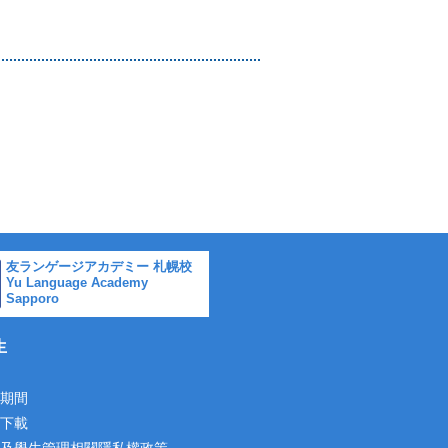
。
友ランゲージアカデミー 札幌校
Yu Language Academy
Sapporo
生
期間
下載