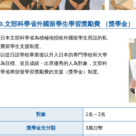
3.文部科學省外國留學生學習獎勵費 （獎學金）
日本文部科學省為積極地招收外國留學生而設的私
費留學生支援制度。
以從日語學校畢業後以升入日本的專門學校和大學
為目標、並且成績・出席優秀的人為對象，文部科
學省將頒發學習獎勵費的支援（獎學金）制度。
對象
1名～2名
獎學金支付額
3萬日幣