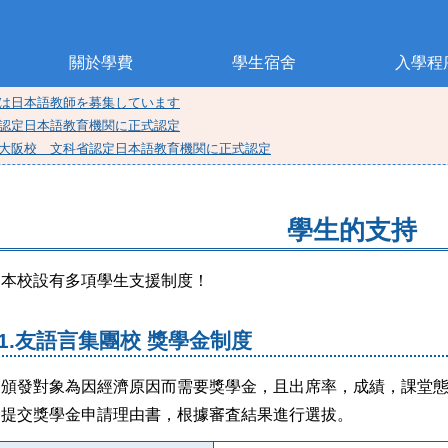
關於學費
學生宿舍
入學程
では日本語教師を募集しています
省認定日本語教育機関に正式認定
ミー大阪校 文科省認定日本語教育機関に正式認定
學生的支持
本校設有多項學生支援制度！
1.友語言集團校 獎學金制度
頒發對象為因經濟原因而需要獎學金，且出席率，成績，課堂
提交獎學金申請理由書，根據審査結果進行選拔。